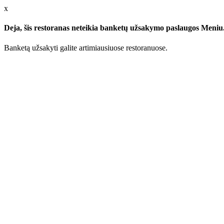
x
Deja, šis restoranas neteikia banketų užsakymo paslaugos Meniu.l
Banketą užsakyti galite artimiausiuose restoranuose.