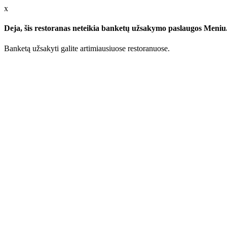
x
Deja, šis restoranas neteikia banketų užsakymo paslaugos Meniu.l
Banketą užsakyti galite artimiausiuose restoranuose.