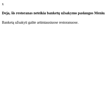
x
Deja, šis restoranas neteikia banketų užsakymo paslaugos Meniu.l
Banketą užsakyti galite artimiausiuose restoranuose.