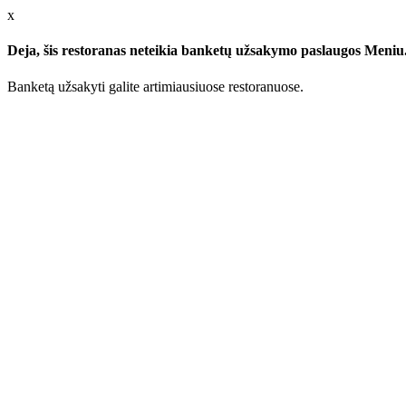
x
Deja, šis restoranas neteikia banketų užsakymo paslaugos Meniu.l
Banketą užsakyti galite artimiausiuose restoranuose.