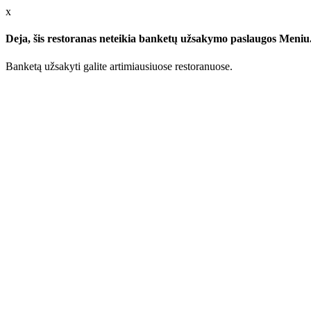
x
Deja, šis restoranas neteikia banketų užsakymo paslaugos Meniu.l
Banketą užsakyti galite artimiausiuose restoranuose.