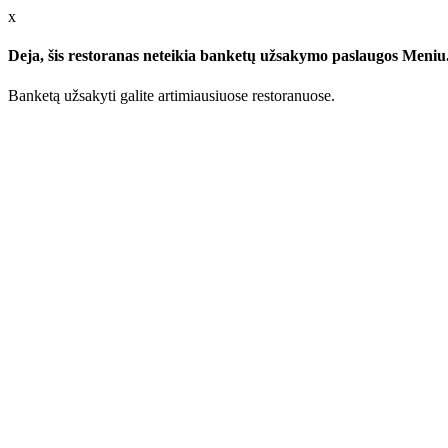
x
Deja, šis restoranas neteikia banketų užsakymo paslaugos Meniu.l
Banketą užsakyti galite artimiausiuose restoranuose.