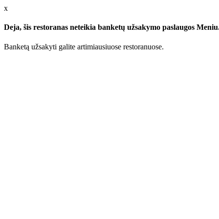
x
Deja, šis restoranas neteikia banketų užsakymo paslaugos Meniu.l
Banketą užsakyti galite artimiausiuose restoranuose.