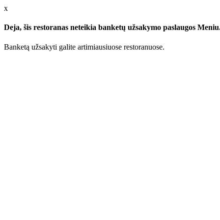
x
Deja, šis restoranas neteikia banketų užsakymo paslaugos Meniu.l
Banketą užsakyti galite artimiausiuose restoranuose.