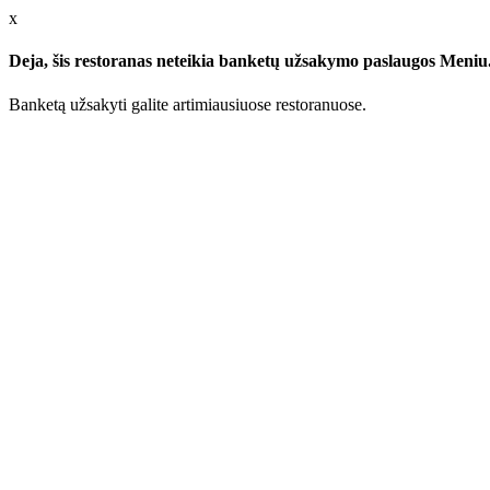
x
Deja, šis restoranas neteikia banketų užsakymo paslaugos Meniu.l
Banketą užsakyti galite artimiausiuose restoranuose.