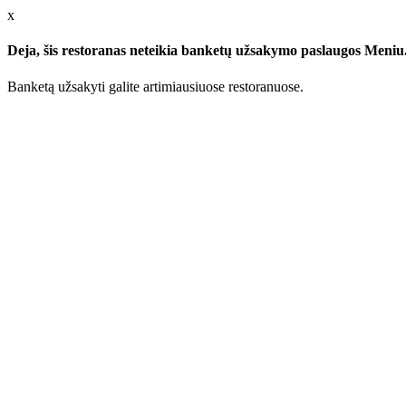
x
Deja, šis restoranas neteikia banketų užsakymo paslaugos Meniu.l
Banketą užsakyti galite artimiausiuose restoranuose.