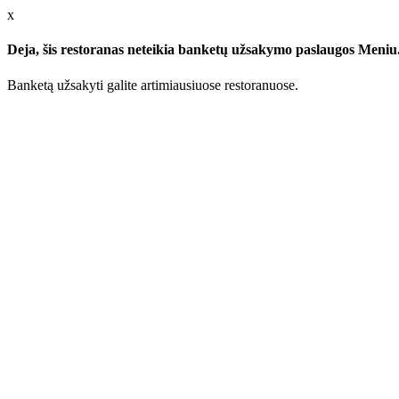
x
Deja, šis restoranas neteikia banketų užsakymo paslaugos Meniu.l
Banketą užsakyti galite artimiausiuose restoranuose.