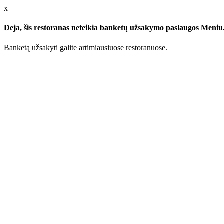
x
Deja, šis restoranas neteikia banketų užsakymo paslaugos Meniu.l
Banketą užsakyti galite artimiausiuose restoranuose.