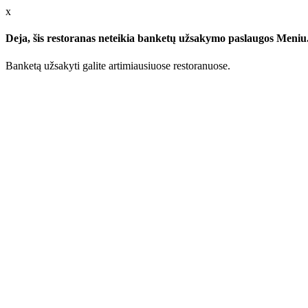
x
Deja, šis restoranas neteikia banketų užsakymo paslaugos Meniu.l
Banketą užsakyti galite artimiausiuose restoranuose.