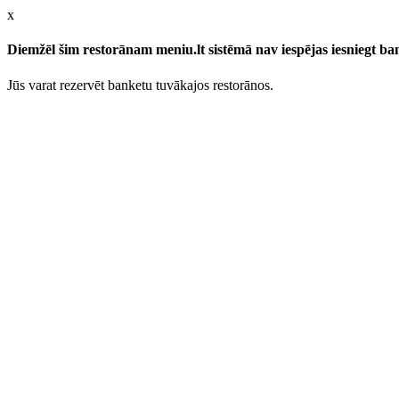
x
Diemžēl šim restorānam meniu.lt sistēmā nav iespējas iesniegt b
Jūs varat rezervēt banketu tuvākajos restorānos.