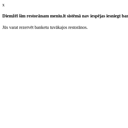
x
Diemžēl šim restorānam meniu.lt sistēmā nav iespējas iesniegt b
Jūs varat rezervēt banketu tuvākajos restorānos.