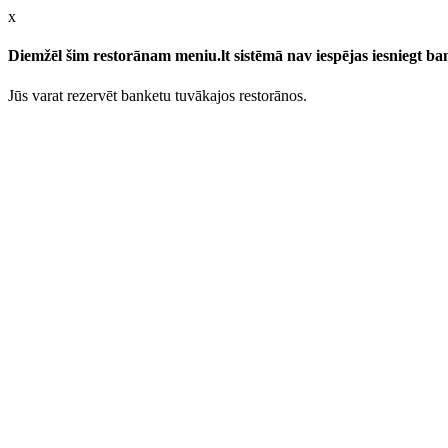
x
Diemžēl šim restorānam meniu.lt sistēmā nav iespējas iesniegt b
Jūs varat rezervēt banketu tuvākajos restorānos.