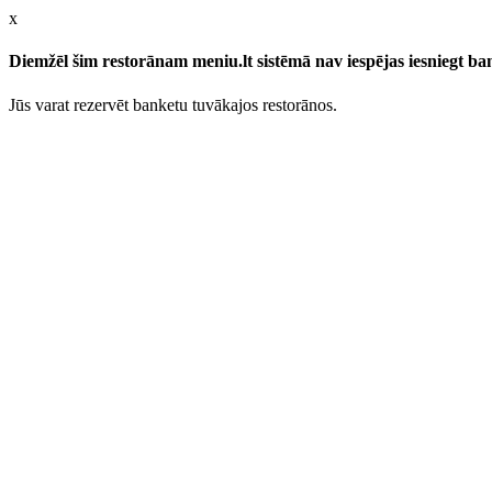
x
Diemžēl šim restorānam meniu.lt sistēmā nav iespējas iesniegt b
Jūs varat rezervēt banketu tuvākajos restorānos.