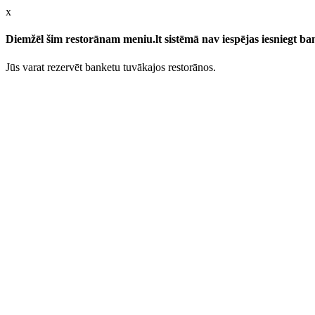
x
Diemžēl šim restorānam meniu.lt sistēmā nav iespējas iesniegt b
Jūs varat rezervēt banketu tuvākajos restorānos.