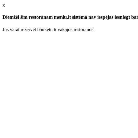
x
Diemžēl šim restorānam meniu.lt sistēmā nav iespējas iesniegt b
Jūs varat rezervēt banketu tuvākajos restorānos.