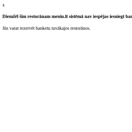
x
Diemžēl šim restorānam meniu.lt sistēmā nav iespējas iesniegt b
Jūs varat rezervēt banketu tuvākajos restorānos.