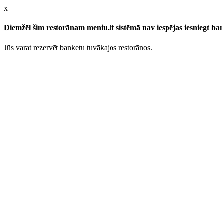
x
Diemžēl šim restorānam meniu.lt sistēmā nav iespējas iesniegt b
Jūs varat rezervēt banketu tuvākajos restorānos.