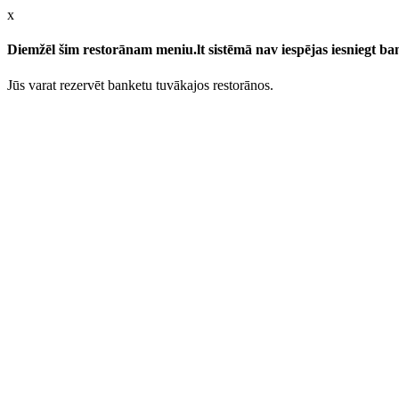
x
Diemžēl šim restorānam meniu.lt sistēmā nav iespējas iesniegt b
Jūs varat rezervēt banketu tuvākajos restorānos.