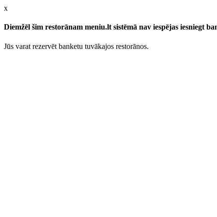
x
Diemžēl šim restorānam meniu.lt sistēmā nav iespējas iesniegt b
Jūs varat rezervēt banketu tuvākajos restorānos.