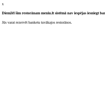
x
Diemžēl šim restorānam meniu.lt sistēmā nav iespējas iesniegt b
Jūs varat rezervēt banketu tuvākajos restorānos.