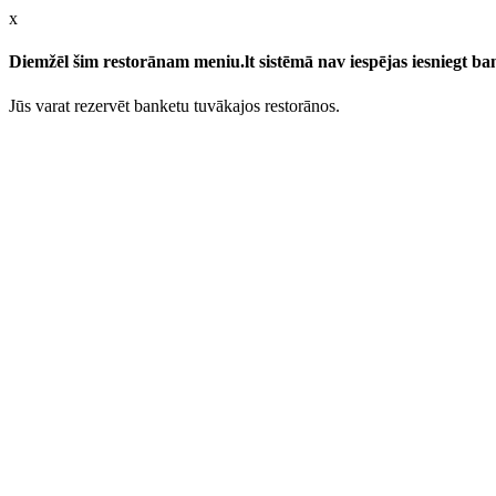
x
Diemžēl šim restorānam meniu.lt sistēmā nav iespējas iesniegt b
Jūs varat rezervēt banketu tuvākajos restorānos.