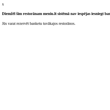
x
Diemžēl šim restorānam meniu.lt sistēmā nav iespējas iesniegt b
Jūs varat rezervēt banketu tuvākajos restorānos.