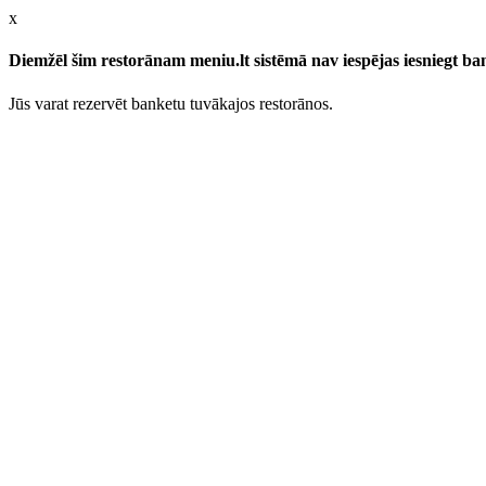
x
Diemžēl šim restorānam meniu.lt sistēmā nav iespējas iesniegt b
Jūs varat rezervēt banketu tuvākajos restorānos.