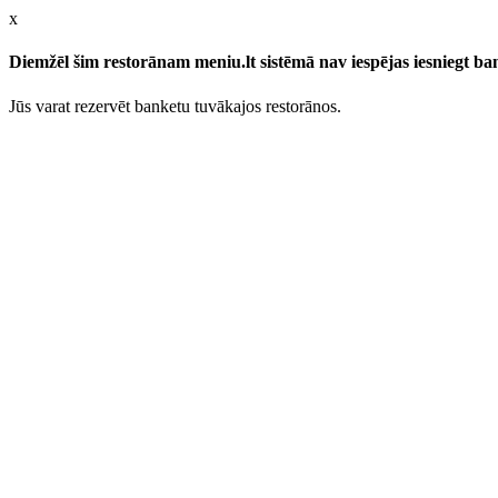
x
Diemžēl šim restorānam meniu.lt sistēmā nav iespējas iesniegt b
Jūs varat rezervēt banketu tuvākajos restorānos.