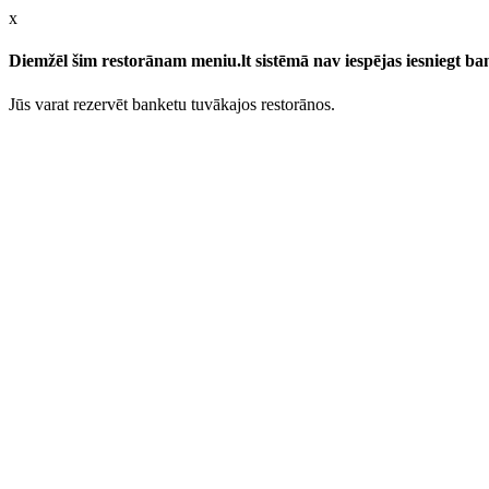
x
Diemžēl šim restorānam meniu.lt sistēmā nav iespējas iesniegt b
Jūs varat rezervēt banketu tuvākajos restorānos.