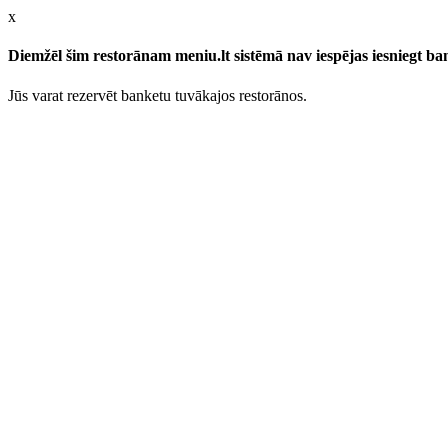
x
Diemžēl šim restorānam meniu.lt sistēmā nav iespējas iesniegt b
Jūs varat rezervēt banketu tuvākajos restorānos.