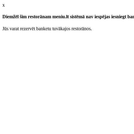
x
Diemžēl šim restorānam meniu.lt sistēmā nav iespējas iesniegt b
Jūs varat rezervēt banketu tuvākajos restorānos.