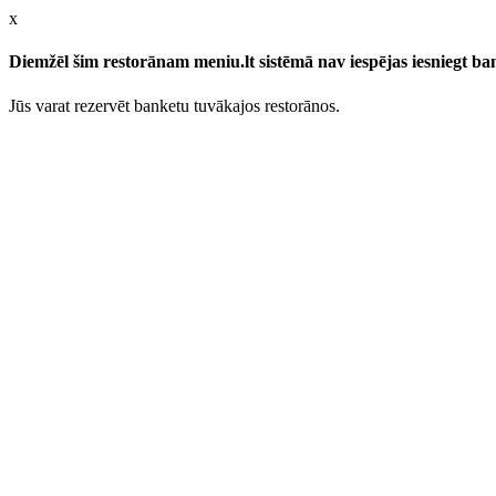
x
Diemžēl šim restorānam meniu.lt sistēmā nav iespējas iesniegt b
Jūs varat rezervēt banketu tuvākajos restorānos.