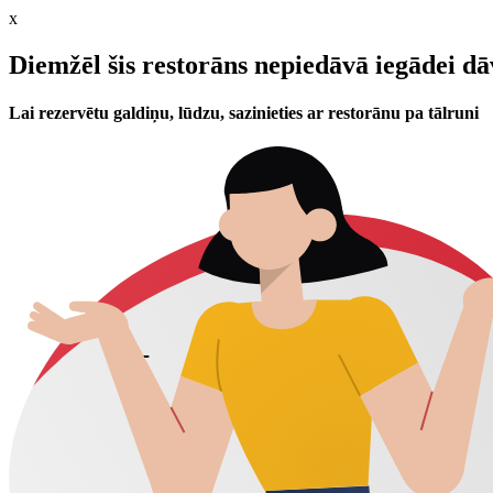
x
Diemžēl šis restorāns nepiedāvā iegādei d
Lai rezervētu galdiņu, lūdzu, sazinieties ar restorānu pa tālruni