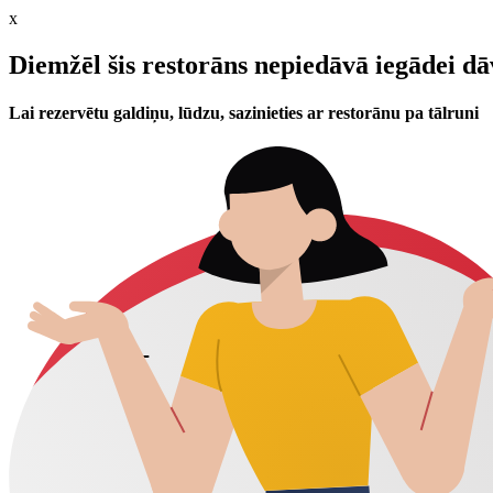
x
Diemžēl šis restorāns nepiedāvā iegādei d
Lai rezervētu galdiņu, lūdzu, sazinieties ar restorānu pa tālruni