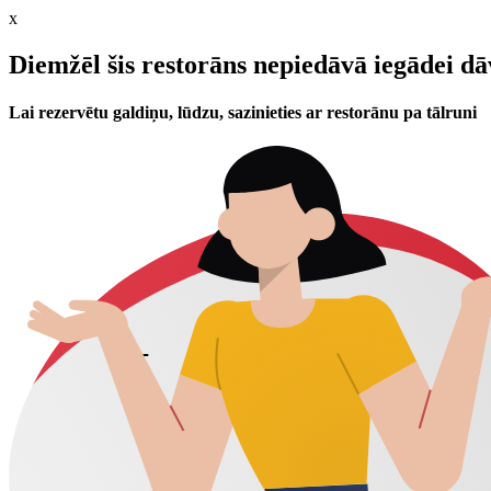
x
Diemžēl šis restorāns nepiedāvā iegādei d
Lai rezervētu galdiņu, lūdzu, sazinieties ar restorānu pa tālruni