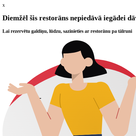
x
Diemžēl šis restorāns nepiedāvā iegādei d
Lai rezervētu galdiņu, lūdzu, sazinieties ar restorānu pa tālruni