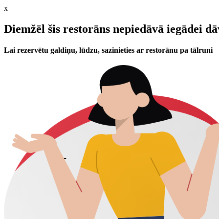
x
Diemžēl šis restorāns nepiedāvā iegādei d
Lai rezervētu galdiņu, lūdzu, sazinieties ar restorānu pa tālruni