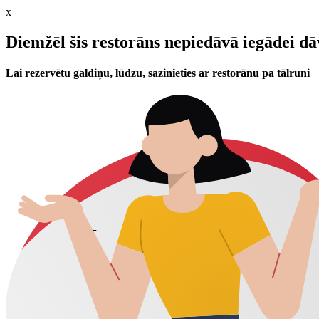
x
Diemžēl šis restorāns nepiedāvā iegādei d
Lai rezervētu galdiņu, lūdzu, sazinieties ar restorānu pa tālruni