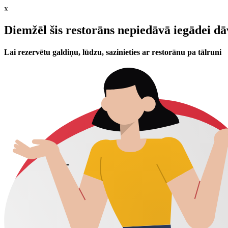
x
Diemžēl šis restorāns nepiedāvā iegādei d
Lai rezervētu galdiņu, lūdzu, sazinieties ar restorānu pa tālruni