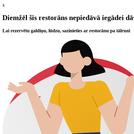
x
Diemžēl šis restorāns nepiedāvā iegādei d
Lai rezervētu galdiņu, lūdzu, sazinieties ar restorānu pa tālruni