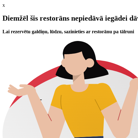
x
Diemžēl šis restorāns nepiedāvā iegādei d
Lai rezervētu galdiņu, lūdzu, sazinieties ar restorānu pa tālruni