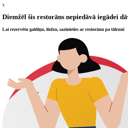
x
Diemžēl šis restorāns nepiedāvā iegādei d
Lai rezervētu galdiņu, lūdzu, sazinieties ar restorānu pa tālruni