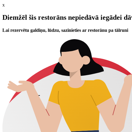
x
Diemžēl šis restorāns nepiedāvā iegādei d
Lai rezervētu galdiņu, lūdzu, sazinieties ar restorānu pa tālruni