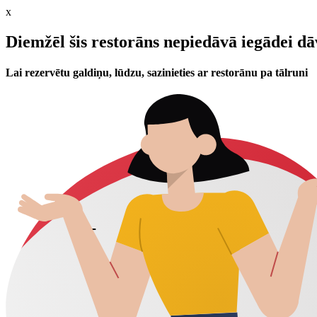
x
Diemžēl šis restorāns nepiedāvā iegādei d
Lai rezervētu galdiņu, lūdzu, sazinieties ar restorānu pa tālruni