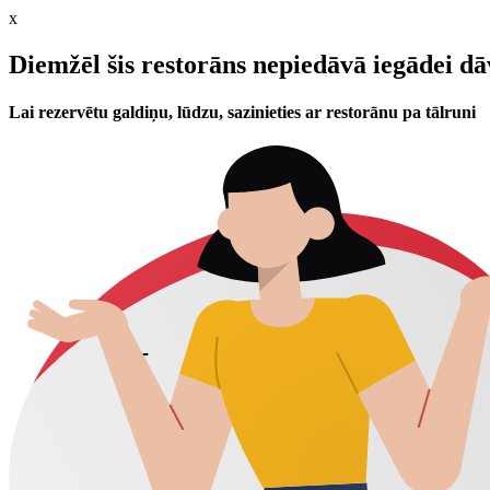
x
Diemžēl šis restorāns nepiedāvā iegādei d
Lai rezervētu galdiņu, lūdzu, sazinieties ar restorānu pa tālruni