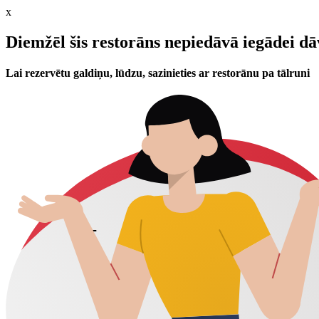
x
Diemžēl šis restorāns nepiedāvā iegādei d
Lai rezervētu galdiņu, lūdzu, sazinieties ar restorānu pa tālruni