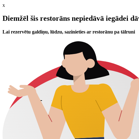
x
Diemžēl šis restorāns nepiedāvā iegādei d
Lai rezervētu galdiņu, lūdzu, sazinieties ar restorānu pa tālruni