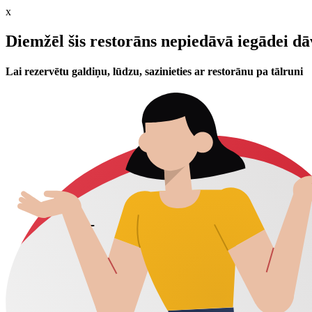
x
Diemžēl šis restorāns nepiedāvā iegādei d
Lai rezervētu galdiņu, lūdzu, sazinieties ar restorānu pa tālruni