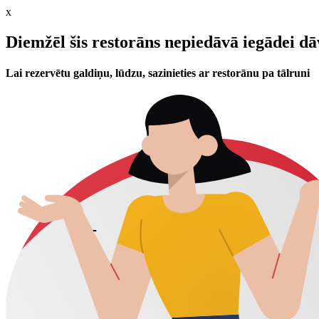
x
Diemžēl šis restorāns nepiedāvā iegādei d
Lai rezervētu galdiņu, lūdzu, sazinieties ar restorānu pa tālruni