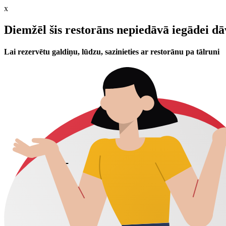
x
Diemžēl šis restorāns nepiedāvā iegādei d
Lai rezervētu galdiņu, lūdzu, sazinieties ar restorānu pa tālruni